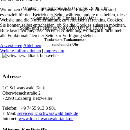
Montag - Freitag von 06.00 Uhr bis 19.00 Uhr
Wir nutzen Cookies auf unserer Website. Einige von ihnen sind
essenziell für den Betrieb der Seite, während andere uns helfen, diese
Samstag 07.00 Uhr bis 19.00 Uhr
Website und die Nutzererfahrung zu verbessern (Tracking Cookies).
Sie können selbst entscheiden, ob Sie die Cookies zulassen möchten.
Sonn- und Feiertage von 08.00 Uhr bis 19.00 Uhr
Bitte beachten Sie, dass bei einer Ablehnung womöglich nicht mehr
alle Funktionalitäten der Seite zur Verfügung stehen.
Tanken am Tankautomat
rund um die Uhr
Akzeptieren
Ablehnen
Weitere Informationen
|
Impressum
Adresse
LC Schwarzwald Tank
Oberwiesachstraße 2
72290 Loßburg-Betzweiler
Telefon: +49 7455 913 3 901
E-Mail:
service@lc-schwarzwald-tank.de
Internet:
www.lc-schwarzwald-tank.de
Minera Kraftstoffe