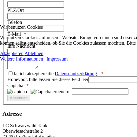
PLZ/Ort
Telefon
Wir benutzen Cookies
E-Mail
Wir nutzen Cookies auf unserer Website. Einige von ihnen sind essenzi
können selbst entscheiden, ob Sie die Cookies zulassen möchten. Bitte
Ihre Nachricht
Akzeptieren
Ablehnen
Weitere Informationen
|
Impressum
Ja, ich akzeptiere die
Datenschutzerklärung
.
Honeypot, bitte lassen Sie dieses Feld leer
Captcha
Adresse
LC Schwarzwald Tank
Oberwiesachstraße 2
72290 Loßburg-Betzweiler