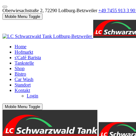
Oberwiesachstraße 2, 72290 Loßburg-Betzweiler
+49 7455 913 3 90
Mobile Menu Toggle
Home
Hofmarkt
s'Café Barista
Tankstelle
Shop
Bistro
Car Wash
Standort
Kontakt
Login
Mobile Menu Toggle